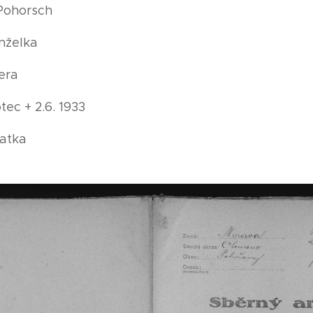
 Pohorsch
nželka
era
tec + 2.6. 1933
matka