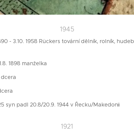
1945
890 - 3.10. 1958 Rückers tovární dělník, rolník, hud
21.8. 1898 manželka
0 dcera
 dcera
925 syn padl 20.8/20.9. 1944 v Řecku/Makedonii
1921