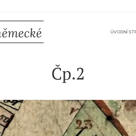
německé
ÚVODNÍ ST
Čp.2