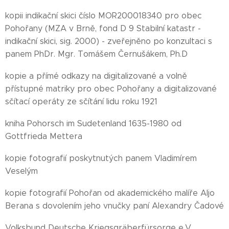
kopii indikační skici číslo MOR200018340 pro obec
Pohořany (MZA v Brně, fond D 9 Stabilní katastr -
indikační skici, sig. 2000) - zveřejněno po konzultaci s
panem PhDr. Mgr. Tomášem Černušákem, Ph.D
kopie a přímé odkazy na digitalizované a volně
přístupné matriky pro obec Pohořany a digitalizované
sčítací operáty ze sčítání lidu roku 1921
kniha Pohorsch im Sudetenland 1635-1980 od
Gottfrieda Mettera
kopie fotografií poskytnutých panem Vladimírem
Veselým
kopie fotografií Pohořan od akademického malíře Aljo
Berana s dovolením jeho vnučky paní Alexandry Čadové
Volksbund Deutsche Kriegsgräberfürsorge e.V.