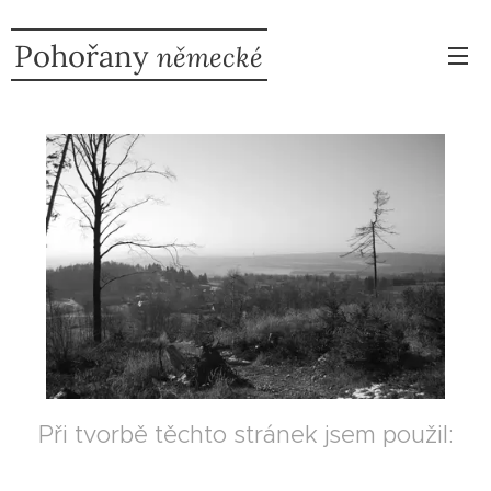
Pohořany
německé
Při tvorbě těchto stránek jsem použil: