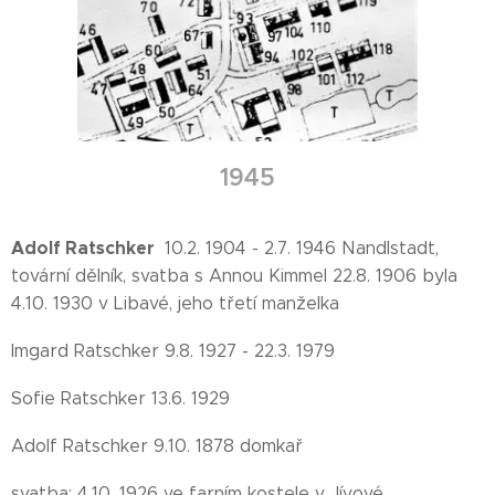
1945
Adolf Ratschker
10.2. 1904 - 2.7. 1946 Nandlstadt,
tovární dělník, svatba s Annou Kimmel 22.8. 1906 byla
4.10. 1930 v Libavé, jeho třetí manželka
Imgard Ratschker 9.8. 1927 - 22.3. 1979
Sofie Ratschker 13.6. 1929
Adolf Ratschker 9.10. 1878 domkař
svatba: 4.10. 1926 ve farním kostele v Jívové