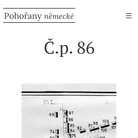
Pohořany
německé
Č.p. 86