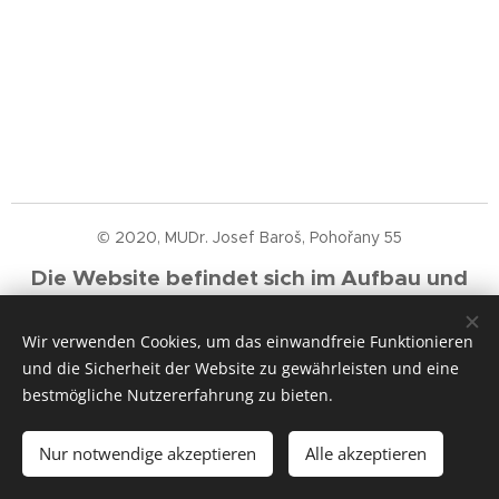
© 2020, MUDr. Josef Baroš, Pohořany 55
Die Website befindet sich im Aufbau und
wird schrittweise mit neuen Erkenntnissen
Wir verwenden Cookies, um das einwandfreie Funktionieren
aktualisiert.
und die Sicherheit der Website zu gewährleisten und eine
Cookies
bestmögliche Nutzererfahrung zu bieten.
Sprachen
Nur notwendige akzeptieren
Alle akzeptieren
Čeština
Deutsch