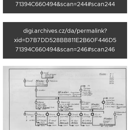
71394C660494&scan=244#scan244
digi.archives.cz/da/permalink?
xid=D7B7DD528BB811E2B60F446D5
71394C660494&scan=246#scan246