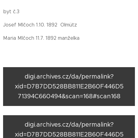
byt č.3
Josef Mlčoch 1.10. 1892 Olmütz
Maria Mlčoch 11.7. 1892 manželka
digi.archives.cz/da/permalink?
xid=D7B7DD528BB811E2B60F446D5
71394C660494&scan=168#scan168
digi.archives.cz/da/permalink?
xid=D7B7DD528BB811E2B60F446D5