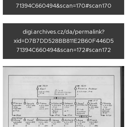
71394C660494&scan=170#scan170
digi.archives.cz/da/permalink?
xid=D7B7DD528BB811E2B60F446D5
71394C660494&scan=172#scan172