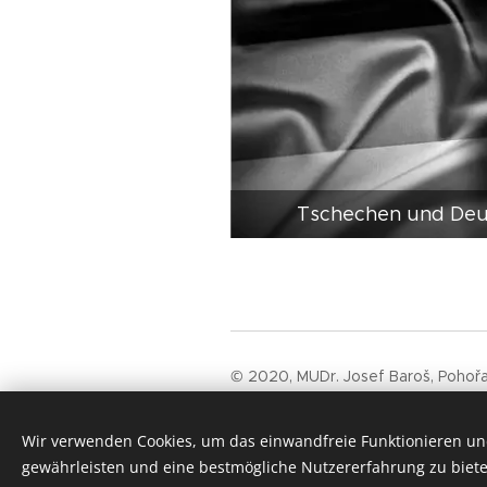
Tschechen und Deu
© 2020, MUDr. Josef Baroš, Pohoř
Die Website befindet si
Erkenntnissen aktualisier
Wir verwenden Cookies, um das einwandfreie Funktionieren und
gewährleisten und eine bestmögliche Nutzererfahrung zu biete
Cookies