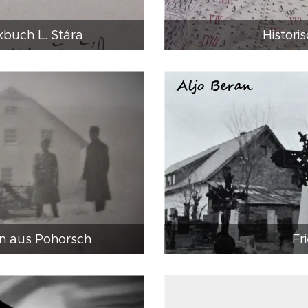
buch L. Stára
Histori
en aus Pohorsch
Fr