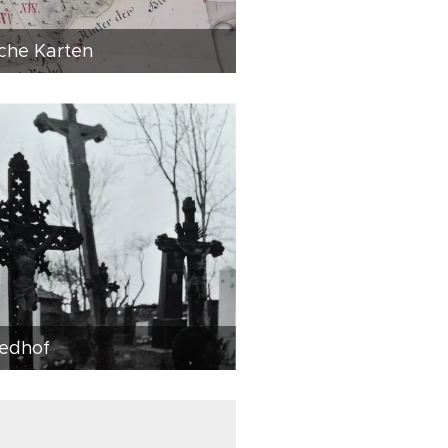
sche Karten
iedhof