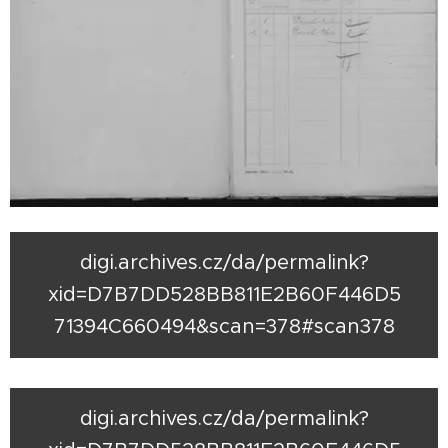
digi.archives.cz/da/permalink?
xid=D7B7DD528BB811E2B60F446D5
71394C660494&scan=378#scan378
digi.archives.cz/da/permalink?