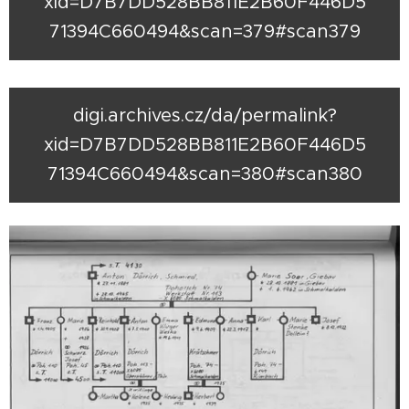
xid=D7B7DD528BB811E2B60F446D5
71394C660494&scan=379#scan379
digi.archives.cz/da/permalink?
xid=D7B7DD528BB811E2B60F446D5
71394C660494&scan=380#scan380