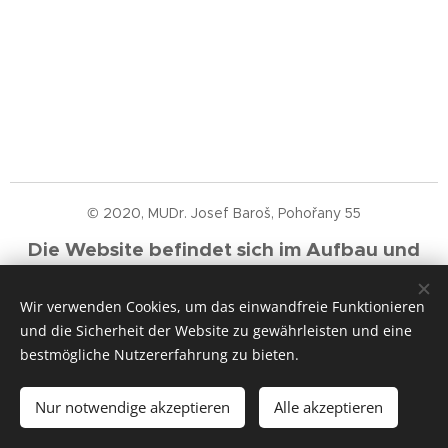
© 2020, MUDr. Josef Baroš, Pohořany 55
Die Website befindet sich im Aufbau und
wird schrittweise mit neuen Erkenntnissen
Wir verwenden Cookies, um das einwandfreie Funktionieren
aktualisiert.
und die Sicherheit der Website zu gewährleisten und eine
Cookies
bestmögliche Nutzererfahrung zu bieten.
Sprachen
Nur notwendige akzeptieren
Alle akzeptieren
Čeština
Deutsch